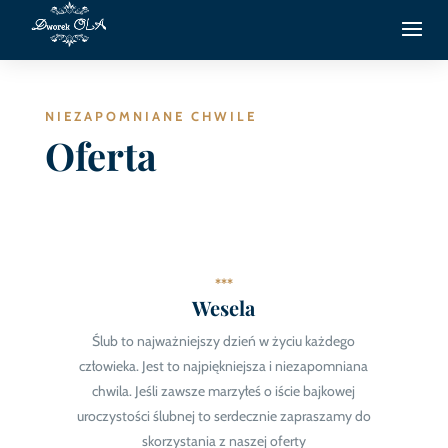
NIEZAPOMNIANE CHWILE
Oferta
***
Wesela
Ślub to najważniejszy dzień w życiu każdego
człowieka. Jest to najpiękniejsza i niezapomniana
chwila. Jeśli zawsze marzyłeś o iście bajkowej
uroczystości ślubnej to serdecznie zapraszamy do
skorzystania z naszej oferty