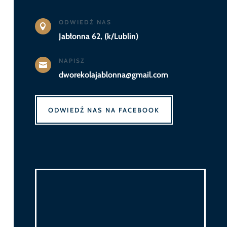
ODWIEDŻ NAS

Jabłonna 62, (k/Lublin)
NAPISZ

dworekolajablonna@gmail.com
ODWIEDŹ NAS NA FACEBOOK